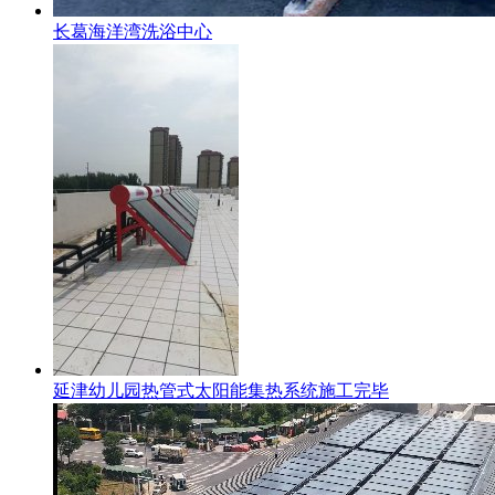
长葛海洋湾洗浴中心
延津幼儿园热管式太阳能集热系统施工完毕