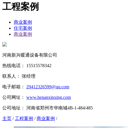
工程案例
商业案例
住宅案例
商业案例
河南新兴暖通设备有限公司
热线电话：
15515578342
联系人：
张经理
电子邮箱：
29412326599@qq.com
公司网址：
www.henanxinxing.com
公司地址：
河南省郑州市华南城4B-1-484/485
主页
/
工程案例
/
商业案例
/