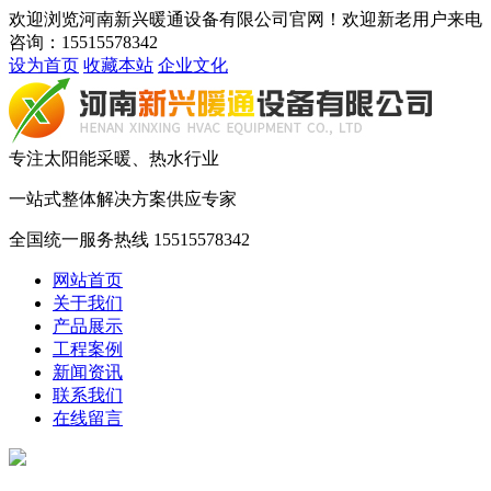
欢迎浏览河南新兴暖通设备有限公司官网！欢迎新老用户来电
咨询：15515578342
设为首页
收藏本站
企业文化
专注
太阳能采暖、热水
行业
一站式整体解决方案供应专家
全国统一服务热线
15515578342
网站首页
关于我们
产品展示
工程案例
新闻资讯
联系我们
在线留言