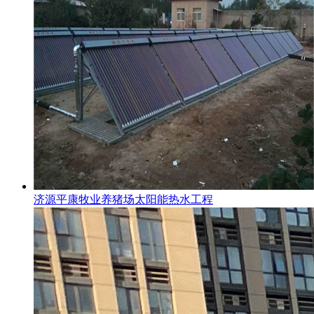
济源平康牧业养猪场太阳能热水工程