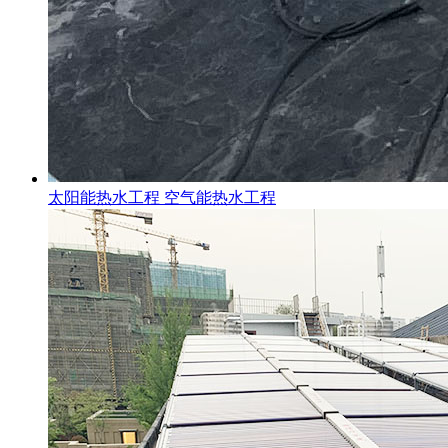
太阳能热水工程 空气能热水工程